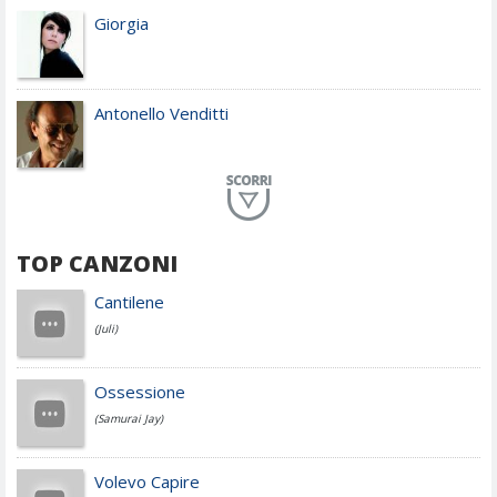
Giorgia
Antonello Venditti
Planet Funk
TOP CANZONI
Achille Lauro
Cantilene
(Juli)
Cesare Cremonini
Ossessione
(Samurai Jay)
Jovanotti
Volevo Capire