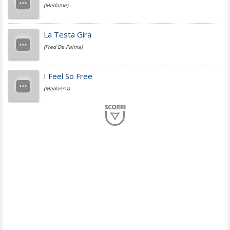
(Madame)
Fedez
La Testa Gira
(Fred De Palma)
Simone Cristicchi
I Feel So Free
(Madonna)
Lucio Dalla
Al Mio Paese
(Serena Brancale)
ModÃ
Free To Love
(Duran Duran)
Marco Masini
Let Me Be
(Second Voice (The))