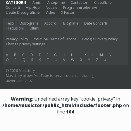
CATEGORIE
Amici
Anteprime
Cantautori
Classifiche
Concerti
Hip Hop
Notizie
Programmi televisivi
Uscite Discografiche
Video
X Factor
Testi
Discografie
Accordi
Biografie
Date Concerti
Traduzioni
Ultimi
Privacy Policy
Youtube Terms of Service
Google Privacy Policy
Change privacy settings
A
B
C
D
E
F
G
H
I
J
K
L
M
N
O
P
Q
R
S
T
U
V
W
X
Y
Z
#
© 2026 Musictory
Musictory allows YouTube to serve content, including
advertisements
Warning
: Undefined array key "cookie_privacy" in
/home/musictor/public_html/include/footer.php
on
line
104