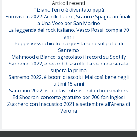
(Olivia Dean)
Articoli recenti
Tiziano Ferro è diventato papà
Eurovision 2022: Achille Lauro, Scanu e Spagna in finale
Serenamente
a Una Voce per San Marino
(Juli)
La leggenda del rock italiano, Vasco Rossi, compie 70
anni
Beppe Vessicchio torna questa sera sul palco di
Sanremo
Mahmood e Blanco: sgretolato il record su Spotify
Sanremo 2022, è record di ascolti. La seconda serata
supera la prima
Sanremo 2022, è boom di ascolti. Mai così bene negli
ultimi 15 anni
Sanremo 2022, ecco i favoriti secondo i bookmakers
Ed Sheeran: concerto gratuito per 700 fan inglesi
Zucchero con Inacustico 2021 a settembre all’Arena di
Verona