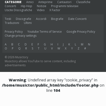
CATEGORIE
Amici
Anteprime
Cantautori
Classifiche
Concerti
Hip Hop
Notizie
Programmi televisivi
Uscite Discografiche
Video
X Factor
Testi
Discografie
Accordi
Biografie
Date Concerti
Traduzioni
Ultimi
Privacy Policy
Youtube Terms of Service
Google Privacy Policy
Change privacy settings
A
B
C
D
E
F
G
H
I
J
K
L
M
N
O
P
Q
R
S
T
U
V
W
X
Y
Z
#
© 2026 Musictory
Musictory allows YouTube to serve content, including
advertisements
Warning
: Undefined array key "cookie_privacy" in
/home/musictor/public_html/include/footer.php
on
line
104