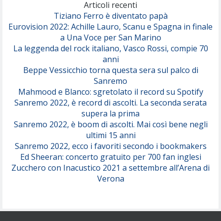
(Olivia Dean)
Articoli recenti
Tiziano Ferro è diventato papà
Eurovision 2022: Achille Lauro, Scanu e Spagna in finale
Serenamente
a Una Voce per San Marino
(Juli)
La leggenda del rock italiano, Vasco Rossi, compie 70
anni
Beppe Vessicchio torna questa sera sul palco di
Sanremo
Mahmood e Blanco: sgretolato il record su Spotify
Sanremo 2022, è record di ascolti. La seconda serata
supera la prima
Sanremo 2022, è boom di ascolti. Mai così bene negli
ultimi 15 anni
Sanremo 2022, ecco i favoriti secondo i bookmakers
Ed Sheeran: concerto gratuito per 700 fan inglesi
Zucchero con Inacustico 2021 a settembre all’Arena di
Verona