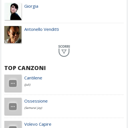
Giorgia
Antonello Venditti
Planet Funk
TOP CANZONI
Achille Lauro
Cantilene
(Juli)
Cesare Cremonini
Ossessione
(Samurai Jay)
Jovanotti
Volevo Capire