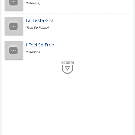
(Madame)
Fedez
La Testa Gira
(Fred De Palma)
Simone Cristicchi
I Feel So Free
(Madonna)
Lucio Dalla
Al Mio Paese
(Serena Brancale)
ModÃ
Free To Love
(Duran Duran)
Marco Masini
Let Me Be
(Second Voice (The))