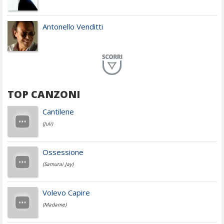
Antonello Venditti
Planet Funk
TOP CANZONI
Achille Lauro
Cantilene
(Juli)
Cesare Cremonini
Ossessione
(Samurai Jay)
Jovanotti
Volevo Capire
(Madame)