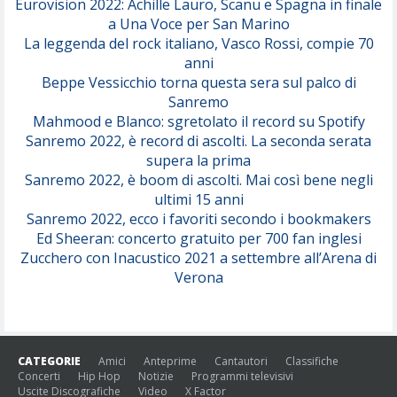
Eurovision 2022: Achille Lauro, Scanu e Spagna in finale
Serenamente
a Una Voce per San Marino
(Juli)
La leggenda del rock italiano, Vasco Rossi, compie 70
anni
Beppe Vessicchio torna questa sera sul palco di
Sanremo
Mahmood e Blanco: sgretolato il record su Spotify
Sanremo 2022, è record di ascolti. La seconda serata
supera la prima
Sanremo 2022, è boom di ascolti. Mai così bene negli
ultimi 15 anni
Sanremo 2022, ecco i favoriti secondo i bookmakers
Ed Sheeran: concerto gratuito per 700 fan inglesi
Zucchero con Inacustico 2021 a settembre all’Arena di
Verona
CATEGORIE
Amici
Anteprime
Cantautori
Classifiche
Concerti
Hip Hop
Notizie
Programmi televisivi
Uscite Discografiche
Video
X Factor