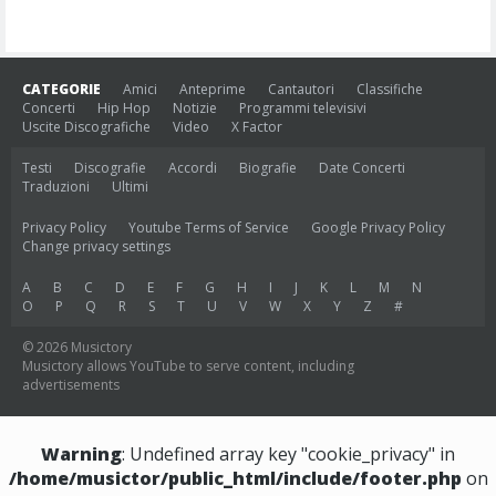
CATEGORIE
Amici
Anteprime
Cantautori
Classifiche
Concerti
Hip Hop
Notizie
Programmi televisivi
Uscite Discografiche
Video
X Factor
Testi
Discografie
Accordi
Biografie
Date Concerti
Traduzioni
Ultimi
Privacy Policy
Youtube Terms of Service
Google Privacy Policy
Change privacy settings
A
B
C
D
E
F
G
H
I
J
K
L
M
N
O
P
Q
R
S
T
U
V
W
X
Y
Z
#
© 2026 Musictory
Musictory allows YouTube to serve content, including
advertisements
Warning
: Undefined array key "cookie_privacy" in
/home/musictor/public_html/include/footer.php
on