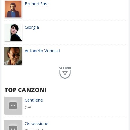
Brunori Sas
Giorgia
Antonello Venditti
Planet Funk
TOP CANZONI
Achille Lauro
Cantilene
(Juli)
Cesare Cremonini
Ossessione