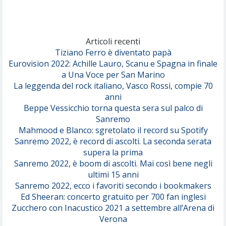
Marracash
So Easy (To Fall In Love)
(Olivia Dean)
Articoli recenti
Tiziano Ferro è diventato papà
Eurovision 2022: Achille Lauro, Scanu e Spagna in finale
Serenamente
a Una Voce per San Marino
(Juli)
La leggenda del rock italiano, Vasco Rossi, compie 70
anni
Beppe Vessicchio torna questa sera sul palco di
Sanremo
Mahmood e Blanco: sgretolato il record su Spotify
Sanremo 2022, è record di ascolti. La seconda serata
supera la prima
Sanremo 2022, è boom di ascolti. Mai così bene negli
ultimi 15 anni
Sanremo 2022, ecco i favoriti secondo i bookmakers
Ed Sheeran: concerto gratuito per 700 fan inglesi
Zucchero con Inacustico 2021 a settembre all’Arena di
Verona