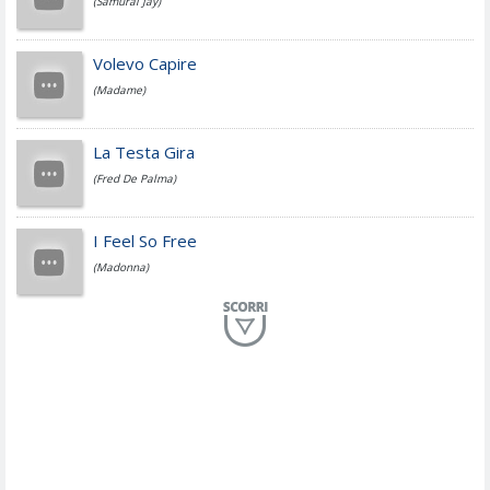
(Samurai Jay)
Jovanotti
Volevo Capire
(Madame)
Fedez
La Testa Gira
(Fred De Palma)
Simone Cristicchi
I Feel So Free
(Madonna)
Lucio Dalla
Al Mio Paese
(Serena Brancale)
ModÃ
Free To Love
(Duran Duran)