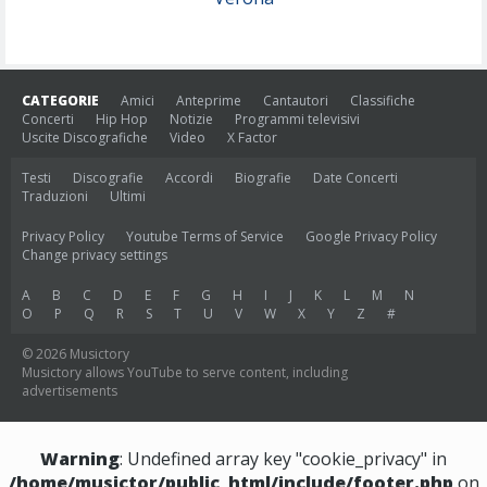
CATEGORIE
Amici
Anteprime
Cantautori
Classifiche
Concerti
Hip Hop
Notizie
Programmi televisivi
Uscite Discografiche
Video
X Factor
Testi
Discografie
Accordi
Biografie
Date Concerti
Traduzioni
Ultimi
Privacy Policy
Youtube Terms of Service
Google Privacy Policy
Change privacy settings
A
B
C
D
E
F
G
H
I
J
K
L
M
N
O
P
Q
R
S
T
U
V
W
X
Y
Z
#
© 2026 Musictory
Musictory allows YouTube to serve content, including
advertisements
Warning
: Undefined array key "cookie_privacy" in
/home/musictor/public_html/include/footer.php
on