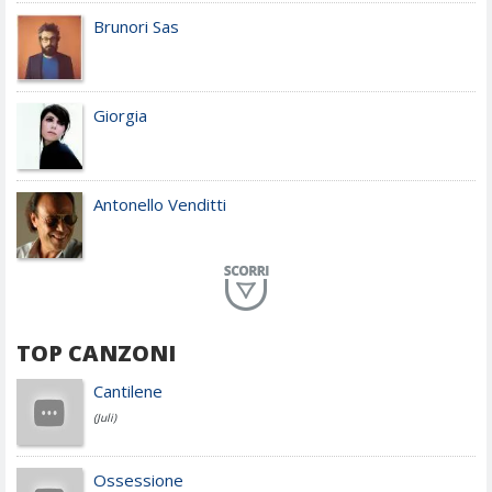
Brunori Sas
Giorgia
Antonello Venditti
Planet Funk
TOP CANZONI
Achille Lauro
Cantilene
(Juli)
Cesare Cremonini
Ossessione