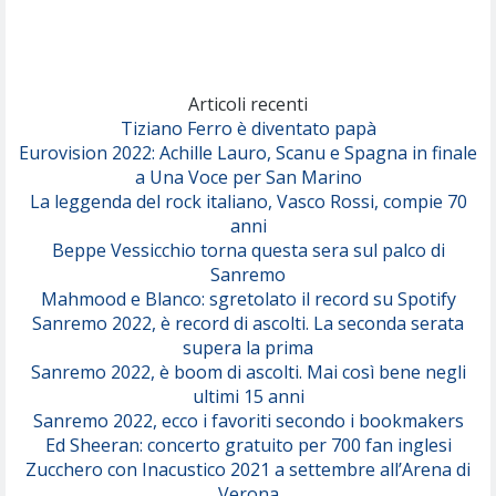
(Achille Lauro)
Marracash
So Easy (To Fall In Love)
(Olivia Dean)
Articoli recenti
Tiziano Ferro è diventato papà
Eurovision 2022: Achille Lauro, Scanu e Spagna in finale
Serenamente
a Una Voce per San Marino
(Juli)
La leggenda del rock italiano, Vasco Rossi, compie 70
anni
Beppe Vessicchio torna questa sera sul palco di
Sanremo
Mahmood e Blanco: sgretolato il record su Spotify
Sanremo 2022, è record di ascolti. La seconda serata
supera la prima
Sanremo 2022, è boom di ascolti. Mai così bene negli
ultimi 15 anni
Sanremo 2022, ecco i favoriti secondo i bookmakers
Ed Sheeran: concerto gratuito per 700 fan inglesi
Zucchero con Inacustico 2021 a settembre all’Arena di
Verona