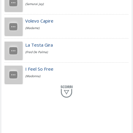
(Samurai Jay)
Jovanotti
Volevo Capire
(Madame)
Fedez
La Testa Gira
(Fred De Palma)
Simone Cristicchi
I Feel So Free
(Madonna)
Lucio Dalla
Al Mio Paese
(Serena Brancale)
ModÃ
Free To Love
(Duran Duran)