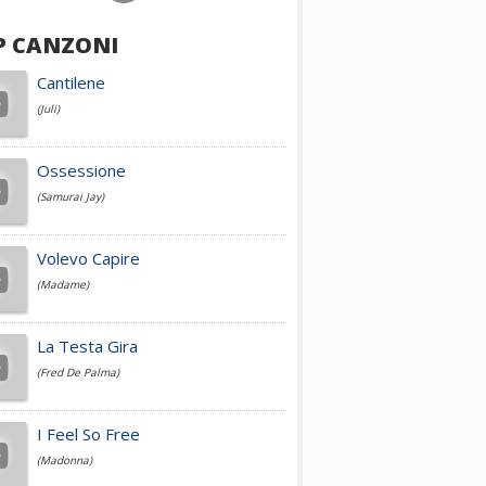
P CANZONI
Achille Lauro
Cantilene
(Juli)
Cesare Cremonini
Ossessione
(Samurai Jay)
Jovanotti
Volevo Capire
(Madame)
Fedez
La Testa Gira
(Fred De Palma)
Simone Cristicchi
I Feel So Free
(Madonna)