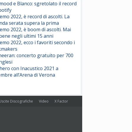
ood e Blanco: sgretolato il record
potify
emo 2022, è record di ascolti. La
nda serata supera la prima
emo 2022, è boom di ascolti. Mai
 bene negli ultimi 15 anni
emo 2022, ecco i favoriti secondo i
kmakers
heeran: concerto gratuito per 700
nglesi
hero con Inacustico 2021 a
embre all’Arena di Verona
Uscite Discografiche
Video
X Factor