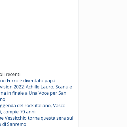
(Sal da Vinci)
Pinguini Tattici Nucleari
Canzone Estiva
(Annalisa Scarrone)
Rose Villain
Comuni Immortali
(Achille Lauro)
Marracash
So Easy (To Fall In Love)
(Olivia Dean)
oli recenti
ano Ferro è diventato papà
vision 2022: Achille Lauro, Scanu e
Serenamente
na in finale a Una Voce per San
(Juli)
ino
eggenda del rock italiano, Vasco
i, compie 70 anni
e Vessicchio torna questa sera sul
o di Sanremo