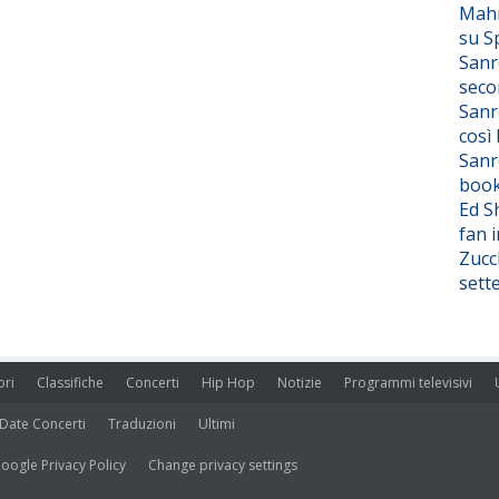
Mahm
su S
Sanr
seco
Sanr
così
Sanr
boo
Ed S
fan i
Zucc
sett
ori
Classifiche
Concerti
Hip Hop
Notizie
Programmi televisivi
Date Concerti
Traduzioni
Ultimi
oogle Privacy Policy
Change privacy settings