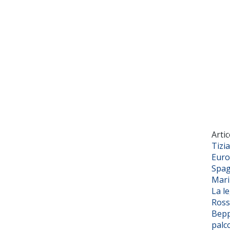
Artic
Tizi
Euro
Spag
Mar
La l
Ross
Bepp
palc