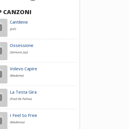
P CANZONI
Achille Lauro
Cantilene
(Juli)
Cesare Cremonini
Ossessione
(Samurai Jay)
Jovanotti
Volevo Capire
(Madame)
Fedez
La Testa Gira
(Fred De Palma)
Simone Cristicchi
I Feel So Free
(Madonna)