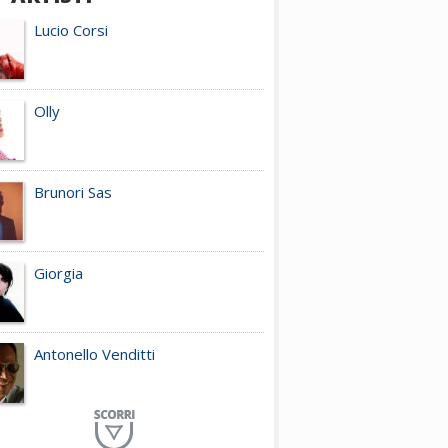
Lucio Corsi
Olly
Brunori Sas
Giorgia
Antonello Venditti
Planet Funk