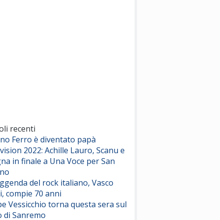
(Sal da Vinci)
Pinguini Tattici Nucleari
Canzone Estiva
(Annalisa Scarrone)
Rose Villain
Comuni Immortali
(Achille Lauro)
Marracash
So Easy (To Fall In Love)
(Olivia Dean)
oli recenti
ano Ferro è diventato papà
vision 2022: Achille Lauro, Scanu e
Serenamente
na in finale a Una Voce per San
(Juli)
ino
eggenda del rock italiano, Vasco
i, compie 70 anni
e Vessicchio torna questa sera sul
o di Sanremo