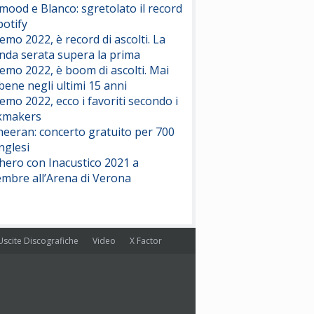
ood e Blanco: sgretolato il record
potify
emo 2022, è record di ascolti. La
nda serata supera la prima
emo 2022, è boom di ascolti. Mai
 bene negli ultimi 15 anni
emo 2022, ecco i favoriti secondo i
kmakers
heeran: concerto gratuito per 700
nglesi
hero con Inacustico 2021 a
embre all’Arena di Verona
Uscite Discografiche
Video
X Factor