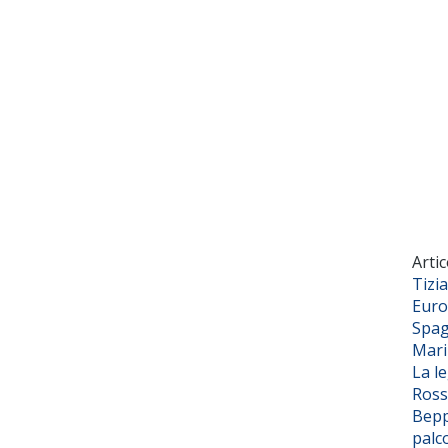
Artic
Tizi
Euro
Spag
Mar
La l
Ross
Bepp
palc