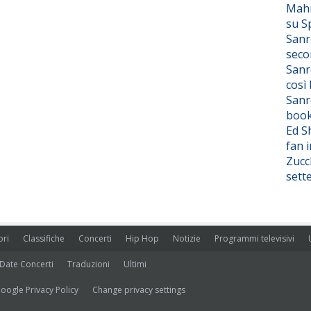
Mahm
su S
Sanr
seco
Sanr
così
Sanr
boo
Ed S
fan i
Zucc
sett
ori
Classifiche
Concerti
Hip Hop
Notizie
Programmi televisivi
Date Concerti
Traduzioni
Ultimi
oogle Privacy Policy
Change privacy settings