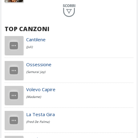
Planet Funk
TOP CANZONI
Achille Lauro
Cantilene
(Juli)
Cesare Cremonini
Ossessione
(Samurai Jay)
Jovanotti
Volevo Capire
(Madame)
Fedez
La Testa Gira
(Fred De Palma)
Simone Cristicchi