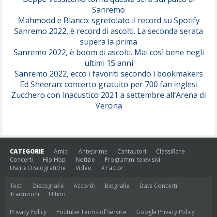
Sanremo
Mahmood e Blanco: sgretolato il record su Spotify
Sanremo 2022, è record di ascolti. La seconda serata
supera la prima
Sanremo 2022, è boom di ascolti. Mai così bene negli
ultimi 15 anni
Sanremo 2022, ecco i favoriti secondo i bookmakers
Ed Sheeran: concerto gratuito per 700 fan inglesi
Zucchero con Inacustico 2021 a settembre all’Arena di
Verona
CATEGORIE
Amici
Anteprime
Cantautori
Classifiche
Concerti
Hip Hop
Notizie
Programmi televisivi
Uscite Discografiche
Video
X Factor
Testi
Discografie
Accordi
Biografie
Date Concerti
Traduzioni
Ultimi
Privacy Policy
Youtube Terms of Service
Google Privacy Policy