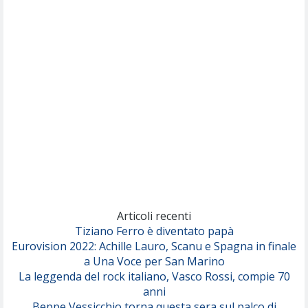
Nothing But Thieves
Per Sempre Si
(Sal da Vinci)
Pinguini Tattici Nucleari
Canzone Estiva
(Annalisa Scarrone)
Rose Villain
Comuni Immortali
(Achille Lauro)
Marracash
So Easy (To Fall In Love)
(Olivia Dean)
Articoli recenti
Tiziano Ferro è diventato papà
Eurovision 2022: Achille Lauro, Scanu e Spagna in finale
Serenamente
a Una Voce per San Marino
(Juli)
La leggenda del rock italiano, Vasco Rossi, compie 70
anni
Beppe Vessicchio torna questa sera sul palco di