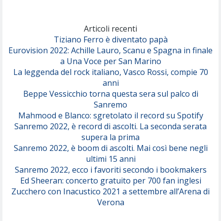
Marracash
So Easy (To Fall In Love)
(Olivia Dean)
Articoli recenti
Tiziano Ferro è diventato papà
Eurovision 2022: Achille Lauro, Scanu e Spagna in finale
Serenamente
a Una Voce per San Marino
(Juli)
La leggenda del rock italiano, Vasco Rossi, compie 70
anni
Beppe Vessicchio torna questa sera sul palco di
Sanremo
Mahmood e Blanco: sgretolato il record su Spotify
Sanremo 2022, è record di ascolti. La seconda serata
supera la prima
Sanremo 2022, è boom di ascolti. Mai così bene negli
ultimi 15 anni
Sanremo 2022, ecco i favoriti secondo i bookmakers
Ed Sheeran: concerto gratuito per 700 fan inglesi
Zucchero con Inacustico 2021 a settembre all’Arena di
Verona