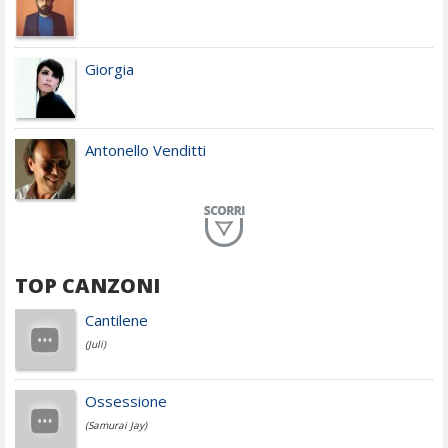
Giorgia
Antonello Venditti
Planet Funk
TOP CANZONI
Achille Lauro
Cantilene
(Juli)
Cesare Cremonini
Ossessione
(Samurai Jay)