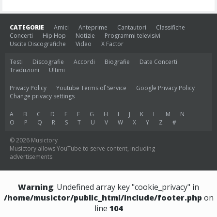
CATEGORIE
Amici
Anteprime
Cantautori
Classifiche
Concerti
Hip Hop
Notizie
Programmi televisivi
Uscite Discografiche
Video
X Factor
Testi
Discografie
Accordi
Biografie
Date Concerti
Traduzioni
Ultimi
Privacy Policy
Youtube Terms of Service
Google Privacy Policy
Change privacy settings
A
B
C
D
E
F
G
H
I
J
K
L
M
N
O
P
Q
R
S
T
U
V
W
X
Y
Z
#
© 2026 Musictory
Musictory allows YouTube to serve content, including
advertisements
Warning
: Undefined array key "cookie_privacy" in
/home/musictor/public_html/include/footer.php
on
line
104