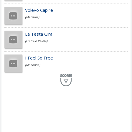
Jovanotti
Volevo Capire
(Madame)
Fedez
La Testa Gira
(Fred De Palma)
Simone Cristicchi
I Feel So Free
(Madonna)
Lucio Dalla
Al Mio Paese
(Serena Brancale)
ModÃ
Free To Love
(Duran Duran)
Marco Masini
Let Me Be