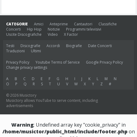
CATEGORIE
Amici
Anteprime
Cantautori
Classifiche
Concerti
Hip Hop
Notizie
Programmi televisivi
Uscite Discografiche
Video
X Factor
Testi
Discografie
Accordi
Biografie
Date Concerti
Traduzioni
Ultimi
Privacy Policy
Youtube Terms of Service
Google Privacy Policy
Change privacy settings
A
B
C
D
E
F
G
H
I
J
K
L
M
N
O
P
Q
R
S
T
U
V
W
X
Y
Z
#
© 2026 Musictory
Musictory allows YouTube to serve content, including
advertisements
Warning
: Undefined array key "cookie_privacy" in
/home/musictor/public_html/include/footer.php
on