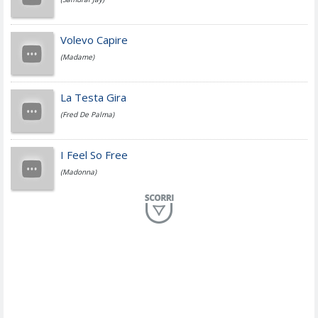
Jovanotti
Volevo Capire
(Madame)
Fedez
La Testa Gira
(Fred De Palma)
Simone Cristicchi
I Feel So Free
(Madonna)
Lucio Dalla
Al Mio Paese
(Serena Brancale)
ModÃ
Free To Love
(Duran Duran)