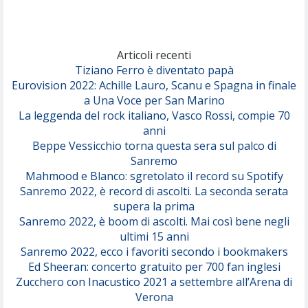
Marracash
So Easy (To Fall In Love)
(Olivia Dean)
Articoli recenti
Tiziano Ferro è diventato papà
Eurovision 2022: Achille Lauro, Scanu e Spagna in finale
Serenamente
a Una Voce per San Marino
(Juli)
La leggenda del rock italiano, Vasco Rossi, compie 70
anni
Beppe Vessicchio torna questa sera sul palco di
Sanremo
Mahmood e Blanco: sgretolato il record su Spotify
Sanremo 2022, è record di ascolti. La seconda serata
supera la prima
Sanremo 2022, è boom di ascolti. Mai così bene negli
ultimi 15 anni
Sanremo 2022, ecco i favoriti secondo i bookmakers
Ed Sheeran: concerto gratuito per 700 fan inglesi
Zucchero con Inacustico 2021 a settembre all’Arena di
Verona