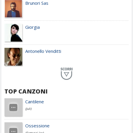
Brunori Sas
Giorgia
Antonello Venditti
Planet Funk
TOP CANZONI
Achille Lauro
Cantilene
(Juli)
Cesare Cremonini
Ossessione
(Samurai Jay)