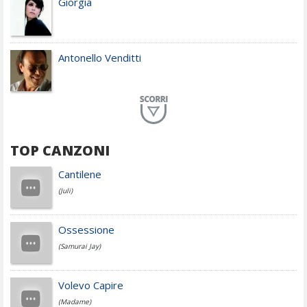
Giorgia
Antonello Venditti
Planet Funk
TOP CANZONI
Achille Lauro
Cantilene
(Juli)
Cesare Cremonini
Ossessione
(Samurai Jay)
Jovanotti
Volevo Capire
(Madame)