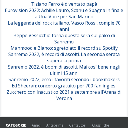
Tiziano Ferro è diventato papà
Eurovision 2022: Achille Lauro, Scanu e Spagna in finale
Serenamente
a Una Voce per San Marino
(Juli)
La leggenda del rock italiano, Vasco Rossi, compie 70
anni
Beppe Vessicchio torna questa sera sul palco di
Sanremo
Mahmood e Blanco: sgretolato il record su Spotify
Sanremo 2022, è record di ascolti. La seconda serata
supera la prima
Sanremo 2022, è boom di ascolti. Mai così bene negli
ultimi 15 anni
Sanremo 2022, ecco i favoriti secondo i bookmakers
Ed Sheeran: concerto gratuito per 700 fan inglesi
Zucchero con Inacustico 2021 a settembre all’Arena di
Verona
CATEGORIE
Amici
Anteprime
Cantautori
Classifiche