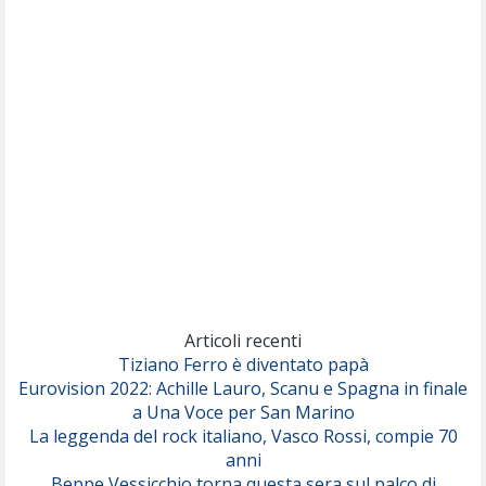
Nothing But Thieves
Per Sempre Si
(Sal da Vinci)
Pinguini Tattici Nucleari
Canzone Estiva
(Annalisa Scarrone)
Rose Villain
Comuni Immortali
(Achille Lauro)
Marracash
So Easy (To Fall In Love)
(Olivia Dean)
Articoli recenti
Tiziano Ferro è diventato papà
Eurovision 2022: Achille Lauro, Scanu e Spagna in finale
Serenamente
a Una Voce per San Marino
(Juli)
La leggenda del rock italiano, Vasco Rossi, compie 70
anni
Beppe Vessicchio torna questa sera sul palco di