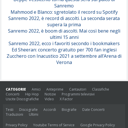
Sanremo
Mahmood e Blanco: sgretolato il record su Spotify
Sanremo 2022, è record di ascolti. La seconda serata
supera la prima
Sanremo 2022, è boom di ascolti. Mai così bene negli
ultimi 15 anni
Sanremo 2022, ecco i favoriti secondo i bookmakers
Ed Sheeran: concerto gratuito per 700 fan inglesi
Zucchero con Inacustico 2021 a settembre all’Arena di
Verona
CATEGORIE
Amici
Anteprime
Cantautori
Classifiche
Concerti
Hip Hop
Notizie
Programmi televisivi
Uscite Discografiche
Video
X Factor
Testi
Discografie
Accordi
Biografie
Date Concerti
Traduzioni
Ultimi
Privacy Policy
Youtube Terms of Service
Google Privacy Policy