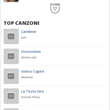
Planet Funk
TOP CANZONI
Achille Lauro
Cantilene
(Juli)
Cesare Cremonini
Ossessione
(Samurai Jay)
Jovanotti
Volevo Capire
(Madame)
Fedez
La Testa Gira
(Fred De Palma)
Simone Cristicchi