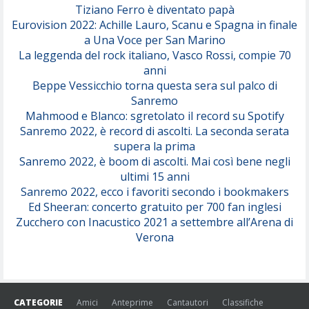
Tiziano Ferro è diventato papà
Eurovision 2022: Achille Lauro, Scanu e Spagna in finale
Serenamente
a Una Voce per San Marino
(Juli)
La leggenda del rock italiano, Vasco Rossi, compie 70
anni
Beppe Vessicchio torna questa sera sul palco di
Sanremo
Mahmood e Blanco: sgretolato il record su Spotify
Sanremo 2022, è record di ascolti. La seconda serata
supera la prima
Sanremo 2022, è boom di ascolti. Mai così bene negli
ultimi 15 anni
Sanremo 2022, ecco i favoriti secondo i bookmakers
Ed Sheeran: concerto gratuito per 700 fan inglesi
Zucchero con Inacustico 2021 a settembre all’Arena di
Verona
CATEGORIE
Amici
Anteprime
Cantautori
Classifiche