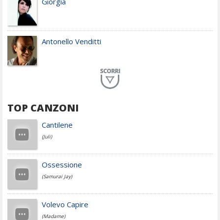
Giorgia
Antonello Venditti
Planet Funk
TOP CANZONI
Achille Lauro
Cantilene
(Juli)
Cesare Cremonini
Ossessione
(Samurai Jay)
Jovanotti
Volevo Capire
(Madame)