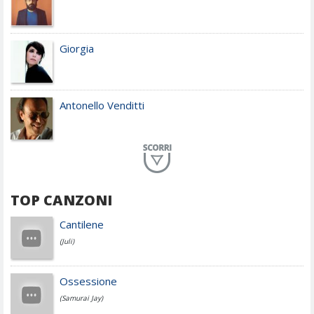
Giorgia
Antonello Venditti
Planet Funk
TOP CANZONI
Achille Lauro
Cantilene
(Juli)
Cesare Cremonini
Ossessione
(Samurai Jay)