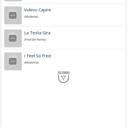
Jovanotti
Volevo Capire
(Madame)
Fedez
La Testa Gira
(Fred De Palma)
Simone Cristicchi
I Feel So Free
(Madonna)
Lucio Dalla
Al Mio Paese
(Serena Brancale)
ModÃ
Free To Love
(Duran Duran)
Marco Masini
Let Me Be