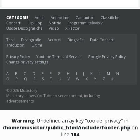
CATEGORIE
Amici
Anteprime
Cantautori
Classifiche
Concerti
Hip Hop
Notizie
Programmi televisivi
Uscite Discografiche
Video
X Factor
Testi
Discografie
Accordi
Biografie
Date Concerti
Traduzioni
Ultimi
Privacy Policy
Youtube Terms of Service
Google Privacy Policy
Change privacy settings
A
B
C
D
E
F
G
H
I
J
K
L
M
N
O
P
Q
R
S
T
U
V
W
X
Y
Z
#
© 2026 Musictory
Musictory allows YouTube to serve content, including
advertisements
Warning
: Undefined array key "cookie_privacy" in
/home/musictor/public_html/include/footer.php
on
line
104