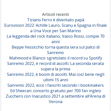
Marracash
So Easy (To Fall In Love)
(Olivia Dean)
Articoli recenti
Tiziano Ferro è diventato papà
Eurovision 2022: Achille Lauro, Scanu e Spagna in finale
Serenamente
a Una Voce per San Marino
(Juli)
La leggenda del rock italiano, Vasco Rossi, compie 70
anni
Beppe Vessicchio torna questa sera sul palco di
Sanremo
Mahmood e Blanco: sgretolato il record su Spotify
Sanremo 2022, è record di ascolti. La seconda serata
supera la prima
Sanremo 2022, è boom di ascolti. Mai così bene negli
ultimi 15 anni
Sanremo 2022, ecco i favoriti secondo i bookmakers
Ed Sheeran: concerto gratuito per 700 fan inglesi
Zucchero con Inacustico 2021 a settembre all’Arena di
Verona