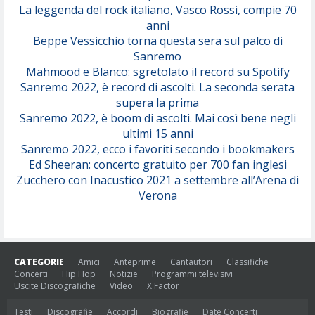
(Juli)
La leggenda del rock italiano, Vasco Rossi, compie 70
anni
Beppe Vessicchio torna questa sera sul palco di
Sanremo
Mahmood e Blanco: sgretolato il record su Spotify
Sanremo 2022, è record di ascolti. La seconda serata
supera la prima
Sanremo 2022, è boom di ascolti. Mai così bene negli
ultimi 15 anni
Sanremo 2022, ecco i favoriti secondo i bookmakers
Ed Sheeran: concerto gratuito per 700 fan inglesi
Zucchero con Inacustico 2021 a settembre all’Arena di
Verona
CATEGORIE
Amici
Anteprime
Cantautori
Classifiche
Concerti
Hip Hop
Notizie
Programmi televisivi
Uscite Discografiche
Video
X Factor
Testi
Discografie
Accordi
Biografie
Date Concerti