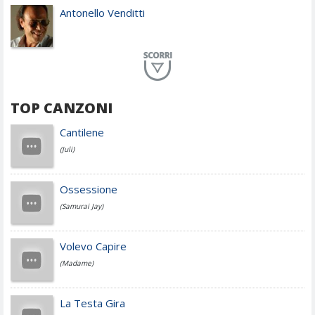
Antonello Venditti
Planet Funk
TOP CANZONI
Achille Lauro
Cantilene
(Juli)
Cesare Cremonini
Ossessione
(Samurai Jay)
Jovanotti
Volevo Capire
(Madame)
Fedez
La Testa Gira