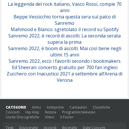
(Juli)
La leggenda del rock italiano, Vasco Rossi, compie 70
anni
Beppe Vessicchio torna questa sera sul palco di
Sanremo
Mahmood e Blanco: sgretolato il record su Spotify
Sanremo 2022, è record di ascolti. La seconda serata
supera la prima
Sanremo 2022, è boom di ascolti. Mai così bene negli
ultimi 15 anni
Sanremo 2022, ecco i favoriti secondo i bookmakers
Ed Sheeran: concerto gratuito per 700 fan inglesi
Zucchero con Inacustico 2021 a settembre all’Arena di
Verona
CATEGORIE
Amici
Anteprime
Cantautori
Classifiche
Concerti
Hip Hop
Notizie
Programmi televisivi
Uscite Discografiche
Video
X Factor
Testi
Discografie
Accordi
Biografie
Date Concerti