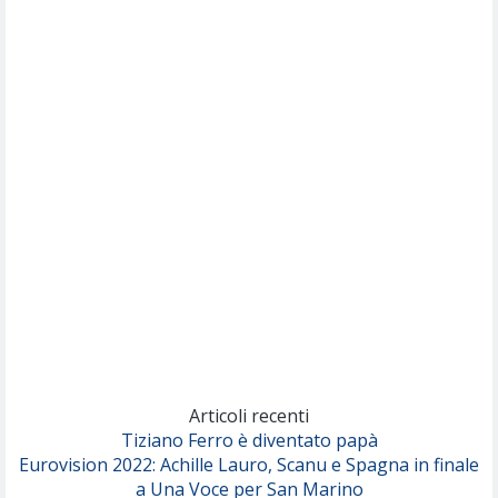
Willie Peyote
Cryogen
(Muse)
Nothing But Thieves
Per Sempre Si
(Sal da Vinci)
Pinguini Tattici Nucleari
Canzone Estiva
(Annalisa Scarrone)
Rose Villain
Comuni Immortali
(Achille Lauro)
Marracash
So Easy (To Fall In Love)
(Olivia Dean)
Articoli recenti
Tiziano Ferro è diventato papà
Eurovision 2022: Achille Lauro, Scanu e Spagna in finale
Serenamente
a Una Voce per San Marino