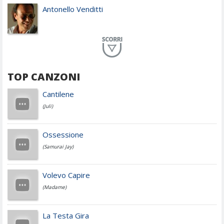
Antonello Venditti
Planet Funk
TOP CANZONI
Achille Lauro
Cantilene
(Juli)
Cesare Cremonini
Ossessione
(Samurai Jay)
Jovanotti
Volevo Capire
(Madame)
Fedez
La Testa Gira