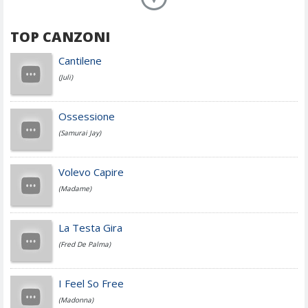
TOP CANZONI
Achille Lauro
Cantilene
(Juli)
Cesare Cremonini
Ossessione
(Samurai Jay)
Jovanotti
Volevo Capire
(Madame)
Fedez
La Testa Gira
(Fred De Palma)
Simone Cristicchi
I Feel So Free
(Madonna)