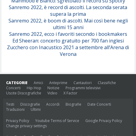
Mahmood e Blanco: sgretolato il record su Spotify
Sanremo 2022, è record di ascolti. La seconda serata
supera la prima
Sanremo 2022, è boom di ascolti. Mai così bene negli
ultimi 15 anni
Sanremo 2022, ecco i favoriti secondo i bookmakers
Ed Sheeran: concerto gratuito per 700 fan inglesi
Zucchero con Inacustico 2021 a settembre all’Arena di
Verona
CATEGORIE
Amici
Anteprime
Cantautori
Classifiche
Concerti
Hip Hop
Notizie
Programmi televisivi
Uscite Discografiche
Video
X Factor
Testi
Discografie
Accordi
Biografie
Date Concerti
Traduzioni
Ultimi
Privacy Policy
Youtube Terms of Service
Google Privacy Policy
Change privacy settings