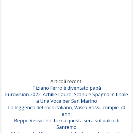
Per Sempre Si
(Sal da Vinci)
Pinguini Tattici Nucleari
Canzone Estiva
(Annalisa Scarrone)
Rose Villain
Comuni Immortali
(Achille Lauro)
Marracash
So Easy (To Fall In Love)
(Olivia Dean)
Articoli recenti
Tiziano Ferro è diventato papà
Eurovision 2022: Achille Lauro, Scanu e Spagna in finale
Serenamente
a Una Voce per San Marino
(Juli)
La leggenda del rock italiano, Vasco Rossi, compie 70
anni
Beppe Vessicchio torna questa sera sul palco di
Sanremo